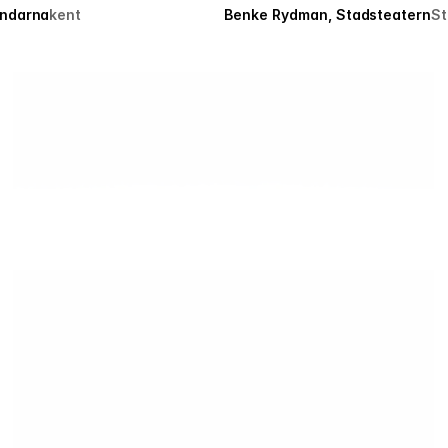
ändarna
kent
Benke Rydman, Stadsteatern
St
Eurovision Song Contest #2