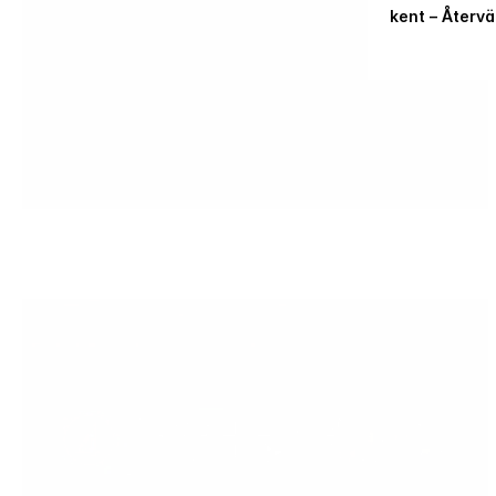
kent – Återv
HBO Max
This Is Benjamin Ingrosso