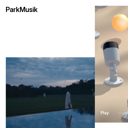
ParkMusik
Play