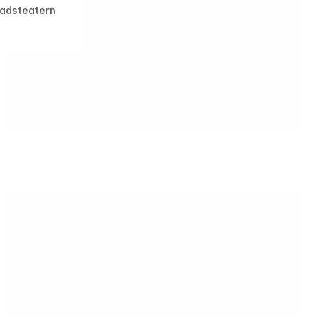
adsteatern
Ikano
Ikano Brand Movie