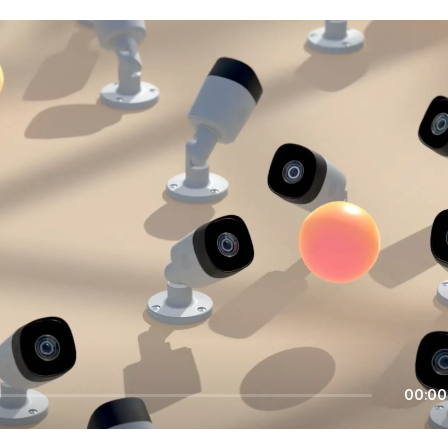
ROSTER
PROJECTS
ABOUT
CO
(
)
00:00