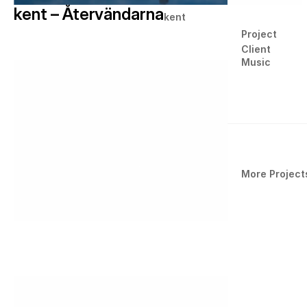
kent – Återvändarna
kent
Project
Client
Music
More Project
IKEA
Krux