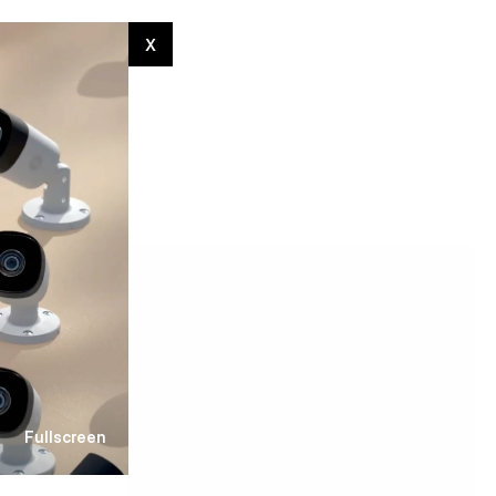
NTACT
X
Fullscreen