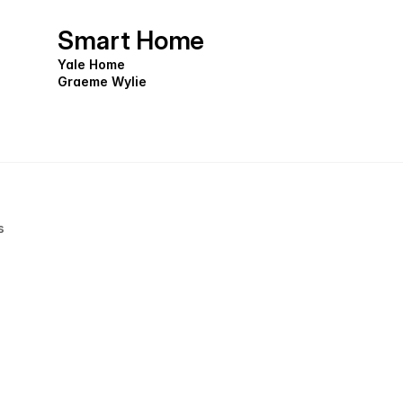
Smart Home
Stadsteatern
Benke Rydman, Stadsteatern
Yale Home
Graeme Wylie
s
TV4
USA valvaka TV4